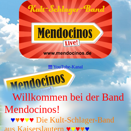
YouTube-Kanal
Willkommen bei der Band
Mendocinos!
♥
♥
♥
♥
♥
Die Kult-Schlager-Band
aus Kaiserslautern
♥
♥
♥
♥
♥