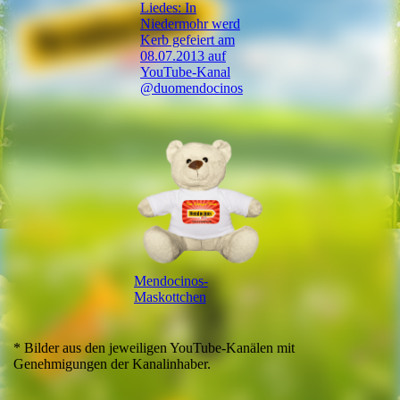
Liedes: In
Niedermohr werd
Kerb gefeiert am
08.07.2013 auf
YouTube-Kanal
@duomendocinos
Mendocinos-
Maskottchen
* Bilder aus den jeweiligen YouTube-Kanälen mit
Genehmigungen der Kanalinhaber.